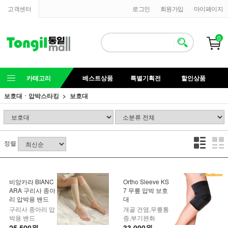
고객센터
로그인
회원가입
마이페이지
0
카테고리
베스트상품
특별기획전
할인상품
보호대ㆍ압박스타킹
보호대
정렬
비앙카라 BIANC
Ortho Sleeve KS
ARA 구리사 종아
7 무릎 압박 보호
리 압박용 밴드
대
구리사 종아리 압
개골 건염,무릎통
박용 밴드
증,부기완화
25,500원
33,000원