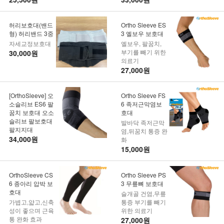
허리보호대(밴드
Ortho Sleeve ES
형) 허리밴드 3중
3 엘보우 보호대
자세교정보호대
엘보우, 팔꿈치,
부기를 빼기 위한
30,000원
의료기
27,000원
[OrthoSleeve] 오
Ortho Sleeve FS
소슬리브 ES6 팔
6 족저근막염보
꿈치 보호대 오소
호대
슬리브 팔보호대
발바닥 족저근막
팔지지대
염,뒤꿈치 통증 완
34,000원
화
15,000원
OrthoSleeve CS
Ortho Sleeve PS
6 종아리 압박 보
3 무릎뼈 보호대
호대
슬개골 건염,무릎
가볍고,얇고,신축
통증 부기를 빼기
성이 좋으며 근육
위한 의료기
통 완화 효과
27,000원