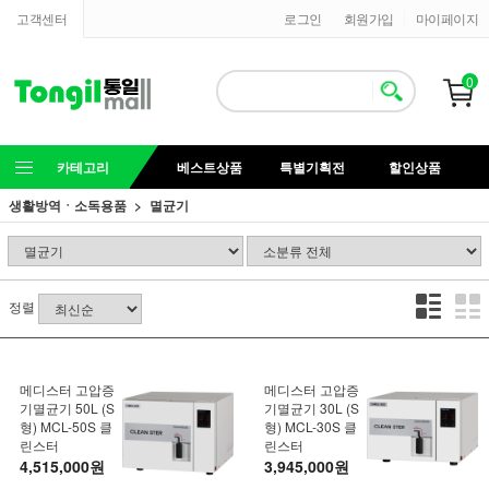
고객센터
로그인
회원가입
마이페이지
0
카테고리
베스트상품
특별기획전
할인상품
생활방역ㆍ소독용품
멸균기
정렬
메디스터 고압증
메디스터 고압증
기멸균기 50L (S
기멸균기 30L (S
형) MCL-50S 클
형) MCL-30S 클
린스터
린스터
4,515,000원
3,945,000원