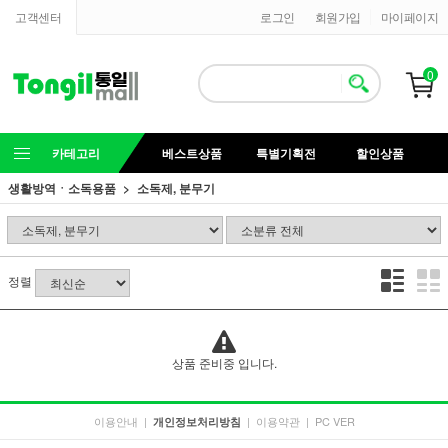
고객센터
로그인
회원가입
마이페이지
0
카테고리
베스트상품
특별기획전
할인상품
생활방역ㆍ소독용품
소독제, 분무기
정렬
상품 준비중 입니다.
이용안내
|
|
이용약관
|
PC VER
개인정보처리방침