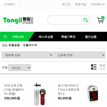
고객센터
로그인
회원가입
마이페이지
0
카테고리
베스트상품
특별기획전
할인상품
산소 호흡용품ㆍ네블라이져
정렬
라파 오투 2.8L
핑거 옥시미터 C
(가방+레귤레이
11(산소포화도측
터+콧줄)
정기)
250,000원
90,000원