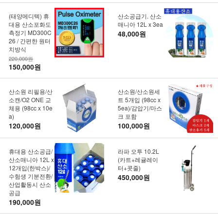
(태양메디텍) 휴
산소공급기. 산소
대용 산소포화도
매니아 12L x 3ea
측정기 MD300C
48,000원
26 / 간편한 원터
치방식
220,000원
150,000원
산소원 리필용/산
산소원/산소원세
소캔/O2 ONE 교
트 5개입 (98cc x
체용 (98cc x 10e
5ea)/감압기/마스
a)
크 포함
120,000원
100,000원
휴대용 산소공급/
라파 오투 10.2L
산소매니아 12L x
(카트+레귤레이
12개입(한박스)/
터+콧줄)
수험생 기분전환/
450,000원
산업활동시 산소
공급
190,000원