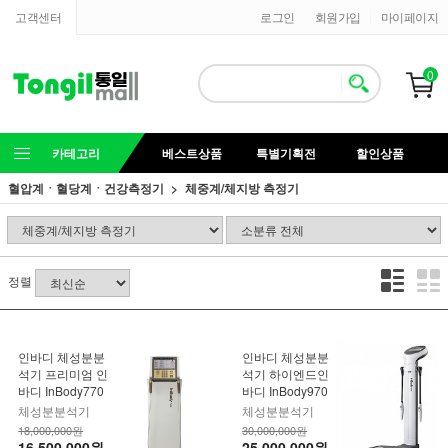
고객센터
로그인
회원가입
마이페이지
0
카테고리
베스트상품
특별기획전
할인상품
혈압계ㆍ혈당계ㆍ건강측정기
체중계/체지방 측정기
정렬
인바디 체성분분
인바디 체성분분
석기 프리미엄 인
석기 하이엔드인
바디 InBody770
바디 InBody970
체성분분석기
체성분분석기
18,000,000원
30,000,000원
16,500,000원
25,000,000원