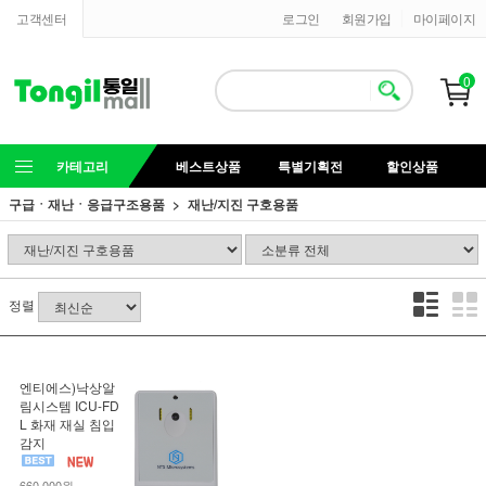
고객센터
로그인
회원가입
마이페이지
0
카테고리
베스트상품
특별기획전
할인상품
구급ㆍ재난ㆍ응급구조용품
재난/지진 구호용품
정렬
엔티에스)낙상알
림시스템 ICU-FD
L 화재 재실 침입
감지
660,000원