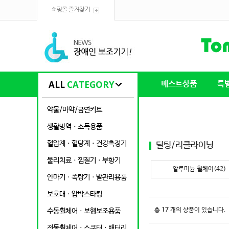
쇼핑몰 즐겨찾기
ALL
CATEGORY
베스트상품
특
약물/마약/금연키트
생활방역ㆍ소독용품
혈압계ㆍ혈당계ㆍ건강측정기
틸팅/리클라이닝
물리치료ㆍ찜질기ㆍ부항기
알루미늄 휠체어(42)
안마기ㆍ족탕기ㆍ발관리용품
보호대ㆍ압박스타킹
총
17
개의 상품이 있습니다.
수동휠체어ㆍ보행보조용품
전동휠체어ㆍ스쿠터ㆍ배터리