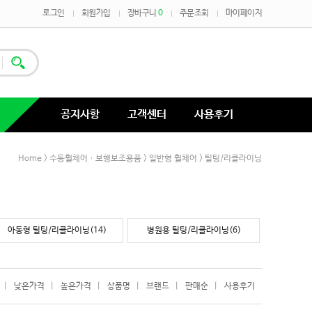
로그인
회원가입
장바구니
0
주문조회
마이페이지
공지사항
고객센터
사용후기
Home
>
수동휠체어ㆍ보행보조용품
>
일반형 휠체어
>
틸팅/리클라이닝
아동형 틸팅/리클라이닝(14)
병원용 틸팅/리클라이닝(6)
|
낮은가격
|
높은가격
|
상품명
|
브랜드
|
판매순
|
사용후기