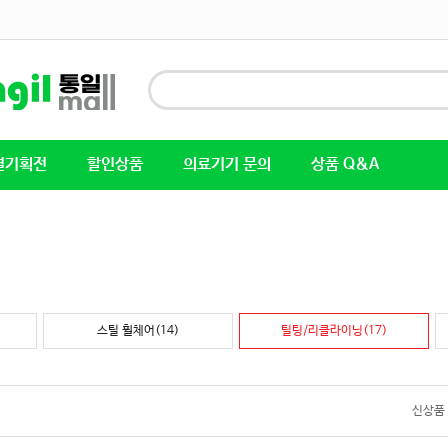
별기획전
할인상품
의료기기 문의
상품 Q&A
스틸 휠체어(14)
틸팅/리클라이닝(17)
신상품