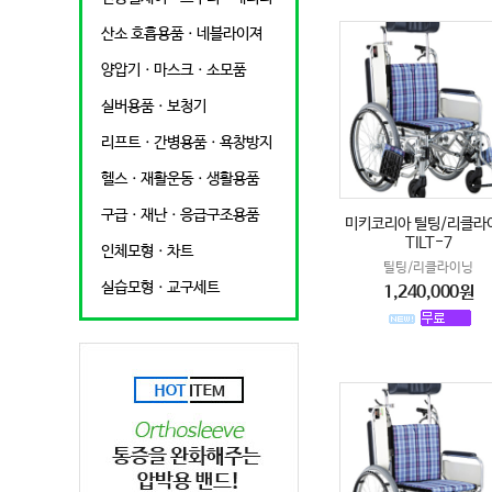
산소 호흡용품ㆍ네블라이져
양압기ㆍ마스크ㆍ소모품
실버용품ㆍ보청기
리프트ㆍ간병용품ㆍ욕창방지
헬스ㆍ재활운동ㆍ생활용품
구급ㆍ재난ㆍ응급구조용품
미키코리아 틸팅/리클라
TILT-7
인체모형ㆍ차트
틸팅/리클라이닝
실습모형ㆍ교구세트
1,240,000원