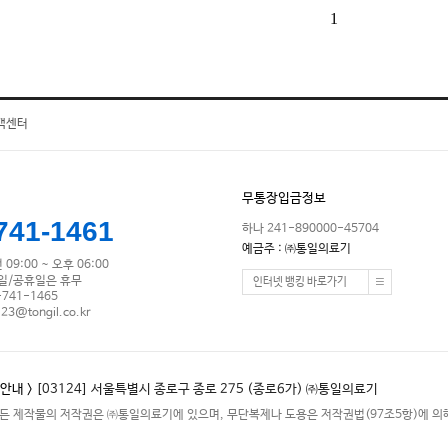
1
객센터
무통장입금정보
741-1461
하나 241-890000-45704
예금주 : ㈜통일의료기
09:00 ~ 오후 06:00
/일/공휴일은 휴무
인터넷 뱅킹 바로가기
-741-1465
123@tongil.co.kr
안내 >
[03124] 서울특별시 종로구 종로 275 (종로6가) ㈜통일의료기
든 제작물의 저작권은 ㈜통일의료기에 있으며, 무단복제나 도용은 저작권법(97조5항)에 의해