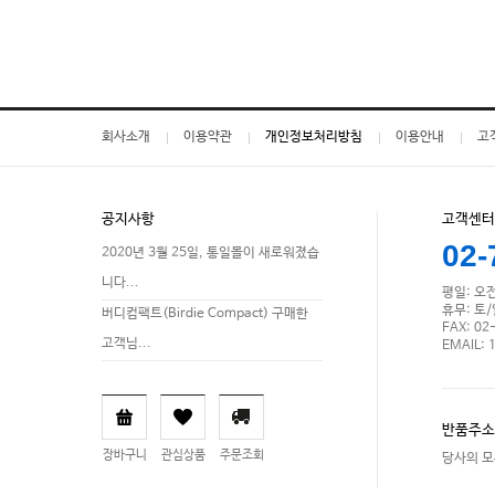
회사소개
이용약관
개인정보처리방침
이용안내
고
공지사항
고객센터
02-
2020년 3월 25일, 통일몰이 새로워졌습
니다...
평일: 오전 
휴무: 토
버디컴팩트(Birdie Compact) 구매한
FAX: 02
고객님...
EMAIL: 
반품주소
장바구니
관심상품
주문조회
당사의 모