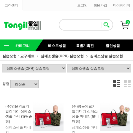
고객센터
로그인
회원가입
마이페이지
0
카테고리
베스트상품
특별기획전
할인상품
실습모형ㆍ교구세트
심폐소생술(CPR) 실습모형
심폐소생술 실습모형
정렬
(주)명문의료기
(주)명문의료기
밀리터리 심폐소
밀리터리 심폐소
생술 마네킹(단순
생술 마네킹(모니
형)
터형)
심폐소생술 마네
심폐소생술 마네
킹
킹