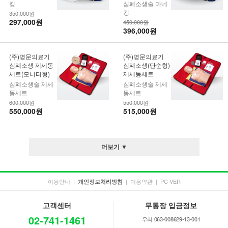
킹
심폐소생술 마네
킹
350,000원
297,000원
450,000원
396,000원
(주)명문의료기
(주)명문의료기
심폐소생 제세동
심폐소생(단순형)
세트(모니터형)
제세동세트
심폐소생술 제세
심폐소생술 제세
동세트
동세트
600,000원
550,000원
550,000원
515,000원
더보기 ▼
이용안내
|
|
이용약관
|
PC VER
개인정보처리방침
고객센터
무통장 입금정보
02-741-1461
우리 063-008629-13-001