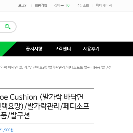
로그인
회원가입
장바구니
0
주문조회
마이페이지
공지사항
고객센터
사용후기
hion (발가락 바닥면 젤, 좌/우 선택요망)/발가락관리/페디소프트 발관리용품/발쿠션
 Toe Cushion (발가락 바닥면
 선택요망)/발가락관리/페디소프
용품/발쿠션
21,900원