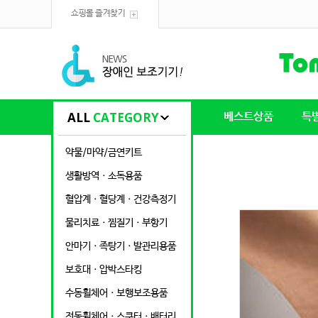
쇼핑몰 즐겨찾기
ALL
CATEGORY
베스트상품
특
약물/마약/금연키트
생활방역ㆍ소독용품
혈압계ㆍ혈당계ㆍ건강측정기
물리치료ㆍ찜질기ㆍ부항기
안마기ㆍ족탕기ㆍ발관리용품
보호대ㆍ압박스타킹
수동휠체어ㆍ보행보조용품
전동휠체어ㆍ스쿠터ㆍ배터리