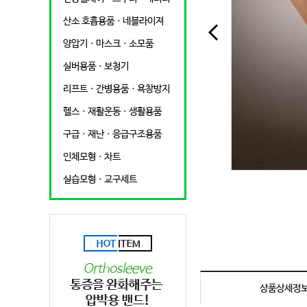
산소 호흡용품ㆍ네블라이져
양압기ㆍ마스크ㆍ소모품
실버용품ㆍ보청기
리프트ㆍ간병용품ㆍ욕창방지
헬스ㆍ재활운동ㆍ생활용품
구급ㆍ재난ㆍ응급구조용품
인체모형ㆍ차트
실습모형ㆍ교구세트
상품상세정