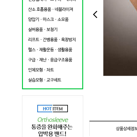
산소 호흡용품ㆍ네블라이져
양압기ㆍ마스크ㆍ소모품
실버용품ㆍ보청기
리프트ㆍ간병용품ㆍ욕창방지
헬스ㆍ재활운동ㆍ생활용품
구급ㆍ재난ㆍ응급구조용품
인체모형ㆍ차트
실습모형ㆍ교구세트
상품상세정