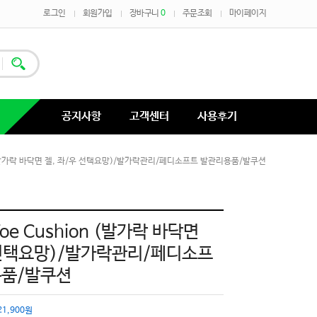
로그인
회원가입
장바구니
0
주문조회
마이페이지
공지사항
고객센터
사용후기
hion (발가락 바닥면 젤, 좌/우 선택요망)/발가락관리/페디소프트 발관리용품/발쿠션
 Toe Cushion (발가락 바닥면
 선택요망)/발가락관리/페디소프
용품/발쿠션
21,900원