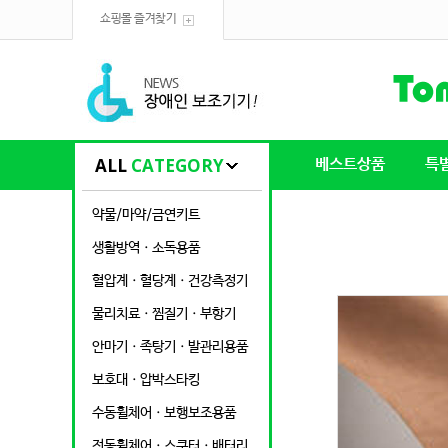
쇼핑몰 즐겨찾기
ALL
CATEGORY
베스트상품
특
약물/마약/금연키트
생활방역ㆍ소독용품
혈압계ㆍ혈당계ㆍ건강측정기
물리치료ㆍ찜질기ㆍ부항기
안마기ㆍ족탕기ㆍ발관리용품
보호대ㆍ압박스타킹
수동휠체어ㆍ보행보조용품
전동휠체어ㆍ스쿠터ㆍ배터리