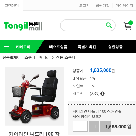
고객센터
로그인
회원가입
마이페이지
0
카테고리
베스트상품
특별기획전
할인상품
전동휠체어ㆍ스쿠터ㆍ배터리
전동 스쿠터
1,685,000
상품가
원
적립금
1%
포인트
1%
배송비
(차등)
케어라인 나드리 100 장애인휠
체어 장애인보조기
1,685,000
원
+1
-1
케어라인 나드리 100 장