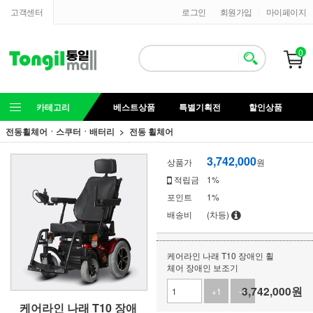
고객센터
로그인
회원가입
마이페이지
0
카테고리
베스트상품
특별기획전
할인상품
전동휠체어ㆍ스쿠터ㆍ배터리
전동 휠체어
3,742,000
상품가
원
적립금
1%
포인트
1%
배송비
(차등)
케어라인 나래 T10 장애인 휠
체어 장애인 보조기
3,742,000
원
+1
-1
케어라인 나래 T10 장애