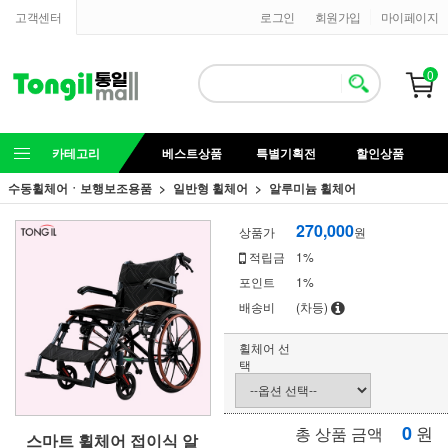
고객센터
로그인
회원가입
마이페이지
0
카테고리
베스트상품
특별기획전
할인상품
수동휠체어ㆍ보행보조용품
일반형 휠체어
알루미늄 휠체어
270,000
상품가
원
적립금
1%
포인트
1%
배송비
(차등)
휠체어 선
택
0
원
총 상품 금액
스마트 휠체어 접이식 알